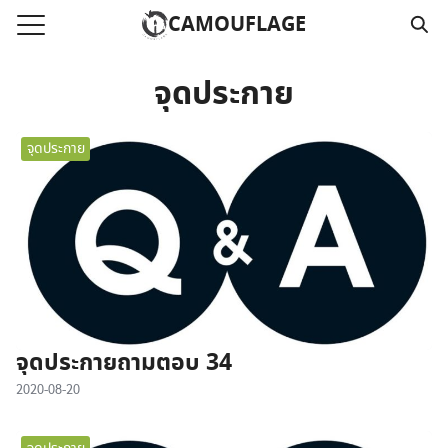
Skip
CAMOUFLAGE
to
Search
content
for:
จุดประกาย
แรก
จุดประกาย
วามคลิปเสียงธรรม
์โหลด MP3
นังสือออนไลน์
าม
อ
จุดประกายถามตอบ 34
2020-08-20