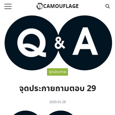
Skip
CAMOUFLAGE
to
Search
content
for:
แรก
วามคลิปเสียงธรรม
์โหลด MP3
นังสือออนไลน์
จุดประกาย
าม
อ
จุดประกายถามตอบ 29
2020-01-28