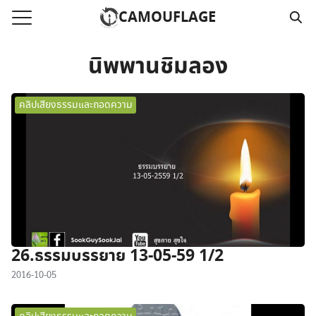
Skip
CAMOUFLAGE
to
Search
content
for:
นิพพานชิมลอง
แรก
คลิปเสียงธรรมและถอดความ
วามคลิปเสียงธรรม
์โหลด MP3
นังสือออนไลน์
าม
อ
26.ธรรมบรรยาย 13-05-59 1/2
2016-10-05