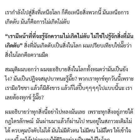
เรากำลังไปสู่สิ่งที่เหนือโลก ก็คือเหนือสิ่งพวกนี้ มันเหนือการ
เกิดดับ มันก็คือการไม่เกิดไม่ดับ
“เรามีหน้าที่ที่จะรู้จักความไม่เกิดไม่ดับ ไม่ใช่ไปรู้จักสิ่งที่มัน
เกิดดับ”
สิ่งที่มันเกิดดับเป็นสิ่งในโลก ผมเปรียบเทียบใช่มั๊ยว่า
สิ่งในโลกคือความมืด
สมมุติผมบอกว่า ผมจะอธิบายสิ่งในโลกทั้งหมดว่ามันเป็นยัง
ไง? มันเป็นปฏิจจสมุปบาทนะรู้มั๊ย? พวกเราทุกข์ทุกวันนี้เพราะ
เรามีอวิชชา แล้วก็มีสังขาร แล้วก็ไล่ปึ๊บๆๆๆๆไปแบบนี้นะ เรา
เลยต้องทุกข์ รู้มั๊ย?
ผมอธิบายว่าทุกสิ่งนี้อย่าไปหลงมันเลย เพราะทุกสิ่งอยู่ภายใต้
กฎไตรลักษณ์ มันผ่านมาแล้วก็ผ่านไป ทนอยู่ในสภาวะเดิมไม่
ได้ ควบคุมบังคับไม่ได้ มันไม่มีตัวตน ไม่มีคน ไม่มีใคร ให้เข้าใจ
แบบนี้ จะได้ปล่อยวางใช้ชีวิตอย่างเป็นสุขได้ในโลก