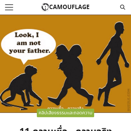
Skip
CAMOUFLAGE
to
Search
content
for:
แรก
วามคลิปเสียงธรรม
์โหลด MP3
นังสือออนไลน์
าม
อ
คลิปเสียงธรรมและถอดความ