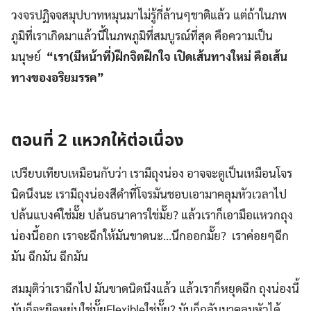
วงจรปฏิจจสมุปบาทหมุนมาไม่รู้กี่ล้านๆชาติแล้ว แต่ถ้าในภพ
ภูมิที่เราเกิดมาแล้วนี้ในภพภูมิที่สมบูรณ์ที่สุด คือความเป็น
มนุษย์
“เรา(มีหน้าที่)ฝึกจิตฝึกใจ เปิดเส้นทางใหม่ คือเส้น
ทางของอริยมรรค”
ตอนที่ 2 แหวกให้ต่อเนื่อง
เปรียบเทียบเหมือนกับว่า เรามีถุงน่อง อาจจะดูเป็นเหมือนโจร
นิดนึงนะ เรามีถุงน่องสีดำที่โจรมันชอบเอามาคลุมหัวเวลาไป
ปล้นแบงค์ใช่มั๊ย ปล้นธนาคารใช่มั๊ย? แล้วเราก็เอามือแหวกถุง
น่องนี้ออก เราจะฉีกให้มันขาดนะ…นึกออกมั๊ย? เราค่อยๆฉีก
มัน ฉีกมัน ฉีกมัน
สมมุติว่าเราฉีกไป มันขาดนิดนึงแล้ว แล้วเราก็หยุดฉีก ถุงน่องนี้
มันก็จะยืดหยุ่นใช่มั๊ยFlexibleใช่มั๊ย? มันก็กลับมาคลุมหัวได้