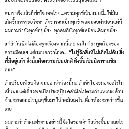
คนเราฟังแล้วก็เข้าใจ เออใช่ๆ…ความทุกข์เป็นแบบนี้…ใช่มัน
เกิดขึ้นเพราะอวิชชา สังขารจนเป็นทุกข์ พอผมจบคำสอนแค่นี้
ผมถามว่ายังทุกข์อยู่มั๊ย? ทุกคนก็ยังทุกข์เหมือนเดิมถูกมั๊ย?
แต่ถ้าวันนึง ไม่ต้องพูดเรื่องพวกนี้เลย ผมไม่ต้องพูดเรื่องของ
ความมืดเลย แต่ผมบอกว่าโอเค…
“ไปรู้จักสิ่งที่ไม่เกิดไม่ดับ สิ่ง
ที่มีอยู่แล้ว สิ่งนั้นคือความเป็นปกติ สิ่งนั้นเป็นนิพพานชิม
ลอง”
ถ้าเปรียบเทียบคือ ผมบอกว่าห้องนี้นะ ถ้าเข้าไปจะมองอะไรไม่
เห็นนะ แต่เดี๋ยวพอเปิดประตูปุ๊บ คลำมือไปตามกำแพงนะ ด้าน
ซ้ายจะเจออะไรนูนๆขึ้นมา ให้กดมันลงไปเดี๋ยวห้องจะสว่างขึ้น
เลย
ผมถามว่าถ้าคนทำตามอย่างนี้ จิตใจของเค้าก็สว่างขึ้นมาเลยใช่