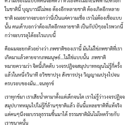
ความเชื่อในแบบที่คนจะคิดว่า ตัวเองคงไม่ถึง(นิพพาน)หรอก
ในชาตินี้ บุญบารมีไม่พอ ต้องอีกหลายชาติ ต้องเกิดอีกหลาย
ชาติ ผมอยากจะบอกว่านี่เป็นแค่ความเชื่อ เราไม่ต้องเชื่อแบบ
นั้น คนเค้าบอกว่าต้องเกิดอีกหลายชาติ เป็นกัปป์ๆอะไรพวกนี้
กว่าจะบรรลุได้อะไรแบบนี้
คือผมจะยกตัวอย่างว่า ภพชาติของเรานี้ มันไม่ใช่ภพชาติที่เรา
เกิดมาแล้วตายจากภพมนุษย์…ไม่ใช่แบบนั้น ภพชาติ
หมายความว่า จิตนี้เกิดดับ วงจรปฏิจจสมุปบาทหมุนไม่รู้กี่ครั้ง
แล้วในหนึ่งวินาที อวิชชาปรุง สังขารปรุง วิญญาณปรุงไปจน
ครบรอบของมัน…จนทุกข์
เราทุกข์มา เราเสียน้ำตามาตั้งแต่เด็กจนโต เราไม่รู้ว่าวงจรปฏิจจ
สมุปบาทหมุนไปไม่รู้กี่ล้านๆชาติแล้ว อันนี้แหละชาติที่แท้จริง
แต่คนๆนึงจะบรรลุธรรมขึ้นมาได้ ธรรมชาติมันไม่โหดร้ายกับ
เราขนาดนั้น