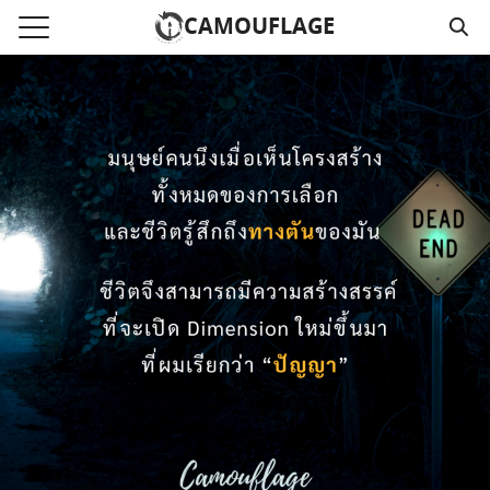
Skip
CAMOUFLAGE
to
Search
content
for:
แรก
วามคลิปเสียงธรรม
์โหลด MP3
นังสือออนไลน์
าม
อ