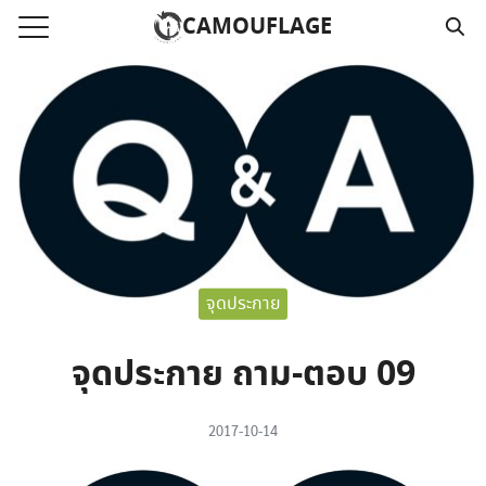
Skip
CAMOUFLAGE
to
Search
content
for:
แรก
วามคลิปเสียงธรรม
์โหลด MP3
นังสือออนไลน์
จุดประกาย
าม
อ
จุดประกาย ถาม-ตอบ 09
2017-10-14