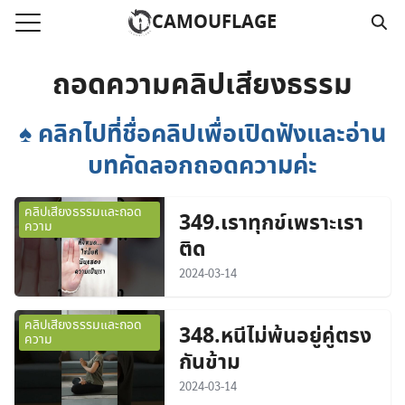
Skip
CAMOUFLAGE
to
Search
content
for:
ถอดความคลิปเสียงธรรม
แรก
♠ คลิกไปที่ชื่อคลิปเพื่อเปิดฟังและอ่าน
บทคัดลอกถอดความค่ะ
วามคลิปเสียงธรรม
์โหลด MP3
คลิปเสียงธรรมและถอด
349.เราทุกข์เพราะเรา
ความ
นังสือออนไลน์
ติด
าม
2024-03-14
อ
คลิปเสียงธรรมและถอด
348.หนีไม่พ้นอยู่คู่ตรง
ความ
กันข้าม
2024-03-14