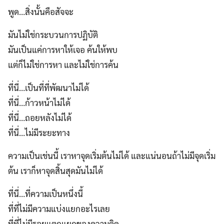
พูด…สิ่งนั้นคือสัจจะ
มันไม่ใช่กระบวนการปฏิบัติ
มันเป็นแค่การหาให้เจอ ค้นให้พบ
แต่ก็ไม่ใช่การหา และไม่ใช่การค้น
ที่นี่…เป็นที่ที่พัฒนาไม่ได้
ที่นี่…ก้าวหน้าไม่ได้
ที่นี่…ถอยหลังไม่ได้
ที่นี่…ไม่มีระยะทาง
ความเป็นเช่นนี้ เราหาจุดเริ่มต้นไม่ได้ และแน่นอนถ้าไม่มีจุดเริ่ม
ต้น เราก็หาจุดสิ้นสุดมันไม่ได้
ที่นี่…ที่ความเป็นหนึ่งนี้
ที่ที่ไม่มีความแบ่งแยกอะไรเลย
ที่ที่ไม่มีรอยแตกแยกของความคิด