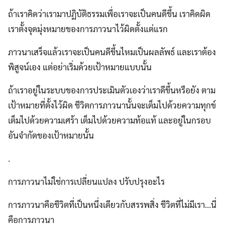
ถ้าเราคิดว่าเรามาปฏิบัติธรรมเพื่อเราจะเป็นคนดีขึ้น เราคิดผิด
เราตั้งจุดมุ่งหมายของการภาวนาไว้ผิดตั้งแต่แรก
ภาวนาเสร็จแล้วเราจะเป็นคนดีขึ้นไหมเป็นผลลัพธ์ และเราต้อง
พิสูจน์เอง แต่อย่าเริ่มด้วยเป้าหมายแบบนั้น
ถ้าเราอยู่ในระบบของการประเมินตัวเองว่าเราดีขึ้นหรือยัง ตาม
เป้าหมายที่ตั้งไว้ผิด ชีวิตการภาวนานั้นจะเต็มไปด้วยความทุกข์
เต็มไปด้วยความเศร้า เต็มไปด้วยความท้อแท้ และอยู่ในกรอบ
อันจำกัดของเป้าหมายนั้น
.
การภาวนาไม่ใช่การเปลี่ยนแปลง ปรับปรุงอะไร
การภาวนาคือชีวิตที่เป็นหนึ่งเดียวกับสรรพสิ่ง ชีวิตที่ไม่มีเรา…นี่
คือการภาวนา