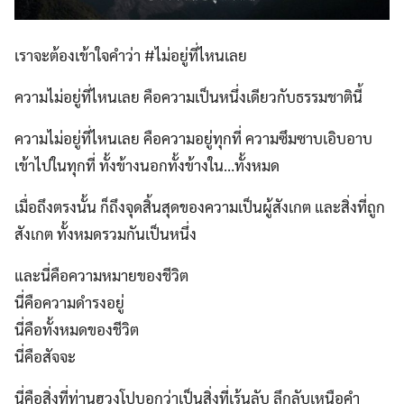
เราจะต้องเข้าใจคำว่า #ไม่อยู่ที่ไหนเลย
ความไม่อยู่ที่ไหนเลย คือความเป็นหนึ่งเดียวกับธรรมชาตินี้
ความไม่อยู่ที่ไหนเลย คือความอยู่ทุกที่ ความซึมซาบเอิบอาบ
เข้าไปในทุกที่ ทั้งข้างนอกทั้งข้างใน…ทั้งหมด
เมื่อถึงตรงนั้น ก็ถึงจุดสิ้นสุดของความเป็นผู้สังเกต และสิ่งที่ถูก
สังเกต ทั้งหมดรวมกันเป็นหนึ่ง
และนี่คือความหมายของชีวิต
นี่คือความดำรงอยู่
นี่คือทั้งหมดของชีวิต
นี่คือสัจจะ
นี่คือสิ่งที่ท่านฮวงโปบอกว่าเป็นสิ่งที่เร้นลับ ลึกลับเหนือคำ