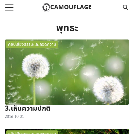
Skip
CAMOUFLAGE
to
Search
content
for:
พุทธะ
แรก
คลิปเสียงธรรมและถอดความ
วามคลิปเสียงธรรม
์โหลด MP3
นังสือออนไลน์
าม
อ
3.เห็นความปกติ
2016-10-01