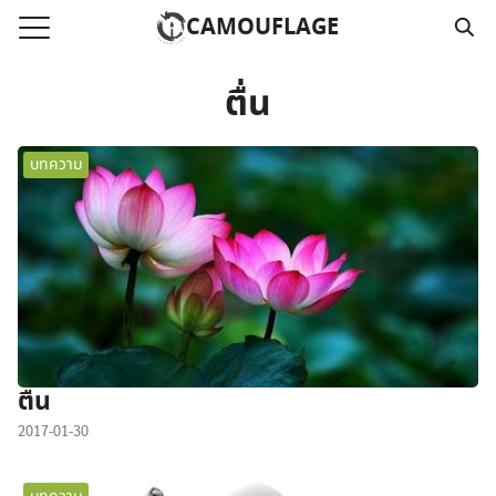
Skip
CAMOUFLAGE
to
Search
content
for:
ตื่น
แรก
บทความ
วามคลิปเสียงธรรม
์โหลด MP3
นังสือออนไลน์
าม
อ
ตื่น
2017-01-30