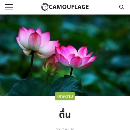
Skip
CAMOUFLAGE
to
Search
content
for:
แรก
วามคลิปเสียงธรรม
์โหลด MP3
นังสือออนไลน์
าม
บทความ
อ
ตื่น
2017-01-30