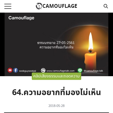
Skip
CAMOUFLAGE
to
Search
content
for:
แรก
วามคลิปเสียงธรรม
์โหลด MP3
นังสือออนไลน์
าม
คลิปเสียงธรรมและถอดความ
อ
64.ความอยากที่มองไม่เห็น
2018-05-28