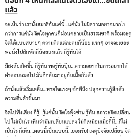
ตอนที่ 4 เห็นกิเลสในใจตัวเองได้…ขัดเกลา
แล้ว
จะเห็นว่า เรานั่งสมาธิกันแค่นี้…แค่นั่ง ไม่มีความอยากมากไป
กว่าการแค่นั่ง จิตใจทุกคนก็ผ่อนคลายเป็นธรรมชาติ พร้อมจะดู
จิตได้แบบสบายๆ ความคิดแต่ละคนก็น้อย แรกๆ อาจจะเยอะ
พอนั่งไปสักพักก็น้อยลงแล้ว ก็รู้ทันได้
มีสงสัยเกิดขึ้น ก็รู้ทัน พอรู้ทันปุ๊บ…ความอยากในการอยากได้
คำตอบหมดไป มันก็กลับมาอยู่กับเนื้อกับตัว
ถ้านั่งแล้วเริ่มเคลิ้ม…หายใจแรงๆ ซักทีนึง ปลุกความรู้สึกตัว
ความตื่นตัวขึ้นมา
จิตไปฟังเสียง ก็รู้…รู้แค่นั้น จิตใจฟุ้งซ่าน รู้ทัน สภาวะจิตเปลี่ยน
ไป ไม่เป็นไร เห็นว่ามันเปลี่ยนแปลง ไม่ดีเหมือนเมื่อกี้นี้…ก็ไม่
เป็นไร ก็เห็น…ตอนนี้เป็นแบบนี้…ยอมรับ! เหตุปัจจัยเปลี่ยน จิต