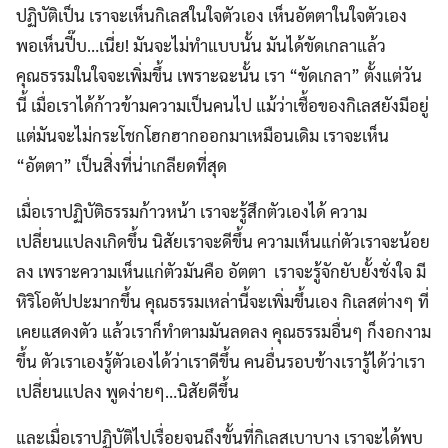
ปฏิบัติเป็น เราจะเห็นกิเลสในใจตัวเอง เห็นอัตตาในใจตัวเอง
พอเห็นปี๊บ…เนี่ย! มันจะไม่ทำแบบนั้น มันได้ขัดเกลาแล้ว
คุณธรรมในใจจะเพิ่มขึ้น เพราะฉะนั้น เรา “ขัดเกลา” ตั้งแต่วัน
นี้ เมื่อเราได้ก้าวข้ามความเป็นคนไป แม้ว่าเชื้อของกิเลสยังมีอยู่
แต่มันจะไม่กระโชกโฮกฮากออกมาเหมือนเดิม เราจะเห็น
“อัตตา” เป็นสิ่งที่น่าเกลียดที่สุด
เมื่อเราปฏิบัติธรรมก้าวหน้า เราจะรู้สึกตัวเองได้ ความ
เปลี่ยนแปลงเกิดขึ้น นิสัยเราจะดีขึ้น ความเห็นแก่ตัวเราจะน้อย
ลง เพราะความเห็นแก่ตัวมันคือ อัตตา เราจะรู้จักยับยั้งชั่งใจ มี
หิริโอตัปปะมากขึ้น คุณธรรมเหล่านี้จะเพิ่มขึ้นเอง กิเลสต่างๆ ที่
เคยแสดงตัว แล้วเราก็ทำตามมันลดลง คุณธรรมอื่นๆ ก็งอกงาม
ขึ้น ตัวเราเองรู้ตัวเองได้ว่าเราดีขึ้น คนอื่นรอบข้างเรารู้ได้ว่าเรา
เปลี่ยนแปลง พูดง่ายๆ…นิสัยดีขึ้น
และเมื่อเราปฏิบัติไปเรื่อยจนถึงขั้นที่กิเลสเบาบาง เราจะได้พบ