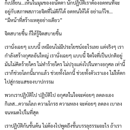
ก็เปลี่ยน…เห็นในมุมของอนัตตา นักปฏิบัติเราต้องอดทนที่จะ
อยู่กับสภาพสภาวะจิตที่ไม่ดีก็ได้ อดทนให้ได้ อย่าแก้ไข…
“มีหน้าที่สร้างเหตุอย่างเดียว”
จิตสบายขึ้น ก็ให้รู้จิตสบายขึ้น
เรานั่งเฉยๆ แบบนี้ เหมือนไม่มีประโยชน์อะไรเลย แต่จริงๆ เรา
กำลังสร้างกุศลอันใหญ่ เรานั่งเฉยๆ แบบนี้ จิตใจที่เป็นปกติอยู่
มันไม่คิดร้ายใคร ไม่ทำร้ายใคร ไม่ปรุงแต่งไปในทางอกุศล เท่านี้
เราก็ช่วยโลกนี้มากแล้ว ช่วยทั้งโลกนี้ ช่วยทั้งตัวเราเอง ไม่ให้ตก
ไปสู่กระแสของบาปกรรม
พวกเราปฏิบัติไป ปฏิบัติไป อกุศลในใจจะค่อยๆ ลดลงเอง
กิเลส…ความโลภ ความโกรธ ความหลง จะค่อยๆ ลดลง เบาลง
จนหมดไปในที่สุด
เราปฏิบัติกันขั้นต้น ไม่ต้องไปพูดถึงขั้นบรรลุธรรมอะไร ถ้าเรา