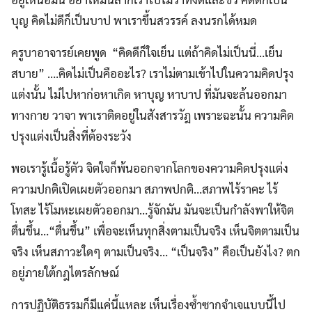
บุญ คิดไม่ดีก็เป็นบาป พาเราขึ้นสวรรค์ ลงนรกได้หมด
ครูบาอาจารย์เคยพูด “คิดดีก็ใจเย็น แต่ถ้าคิดไม่เป็นนี่…เย็น
สบาย” ….คิดไม่เป็นคืออะไร? เราไม่ตามเข้าไปในความคิดปรุง
แต่งนั้น ไม่ไปหาก่อหาเกิด หาบุญ หาบาป ที่มันจะล้นออกมา
ทางกาย วาจา พาเราติดอยู่ในสังสารวัฎ เพราะฉะนั้น ความคิด
ปรุงแต่งเป็นสิ่งที่ต้องระวัง
พอเรารู้เนื้อรู้ตัว จิตใจก็พ้นออกจากโลกของความคิดปรุงแต่ง
ความปกติเปิดเผยตัวออกมา สภาพปกติ…สภาพไร้ราคะ ไร้
โทสะ ไร้โมหะเผยตัวออกมา…รู้จักมัน มันจะเป็นกำลังพาให้จิต
ตื่นขึ้น…“ตื่นขึ้น” เพื่อจะเห็นทุกสิ่งตามเป็นจริง เห็นจิตตามเป็น
จริง เห็นสภาวะใดๆ ตามเป็นจริง… “เป็นจริง” คือเป็นยังไง? ตก
อยู่ภายใต้กฎไตรลักษณ์
การปฏิบัติธรรมก็มีแค่นี้แหละ เห็นเรื่องซ้ำซากจำเจแบบนี้ไป