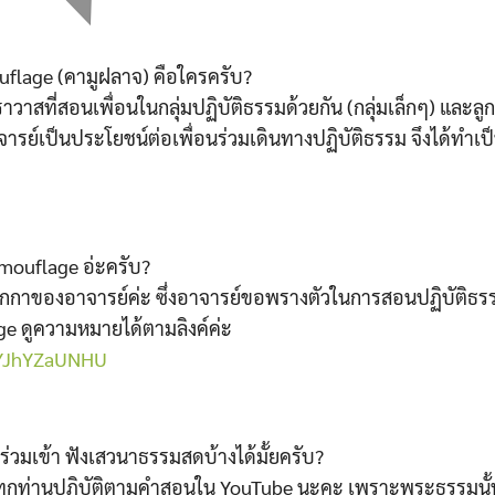
uflage (คามูฝลาจ)
คือใครครับ
?
วาสที่สอนเพื่อนในกลุ่มปฏิบัติธรรมด้วยกัน (กลุ่มเล็กๆ) และลูก
์เป็นประโยชน์ต่อเพื่อนร่วมเดินทางปฏิบัติธรรม จึงได้ทำเป็
mouflage
อ่ะครับ?
ปากกาของอาจารย์ค่ะ ซึ่งอาจารย์ขอพรางตัวในการสอนปฏิบัติ
e ดูความหมายได้ตามลิงค์ค่ะ
vYJhYZaUNHU
ร่วมเข้า
ฟังเสวนาธรรมสด
บ้างได้มั้ยครับ?
ทุกท่านปฏิบัติตามคำสอนใน YouTube นะคะ เพราะพระธรรมนั้น