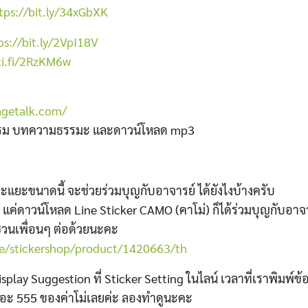
tps://bit.ly/34xGbXK
ps://bit.ly/2VpI18V
ti.fi/2RzKM6w
agetalk.com/
รรม บทความธรรมะ และดาวน์โหลด mp3
ยอะแยะขนาดนี้ จะช่วย
ร่วมบุญกับอาจารย์
ได้ยังไงบ้างครับ
แค่ดาวน์โหลด Line Sticker CAMO (คาโม่) ก็ได้ร่วมบุญกับอาจาร
วนเพื่อนๆ ต่อด้วยนะคะ
.me/stickershop/product/1420663/th
 Display Suggestion ที่ Sticker Setting ในไลน์ เวลาที่เราพิมพ์ข
เรอะ 555 ของค่าโม่เลยค่ะ ลองทำดูนะคะ