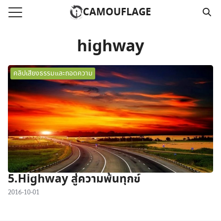
Skip
CAMOUFLAGE
to
Search
content
for:
highway
แรก
คลิปเสียงธรรมและถอดความ
วามคลิปเสียงธรรม
์โหลด MP3
นังสือออนไลน์
าม
อ
5.Highway สู่ความพ้นทุกข์
2016-10-01