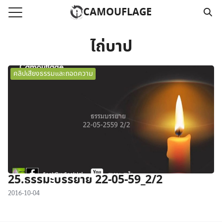
Skip
CAMOUFLAGE
to
Search
content
for:
ไถ่บาป
แรก
คลิปเสียงธรรมและถอดความ
วามคลิปเสียงธรรม
์โหลด MP3
นังสือออนไลน์
าม
อ
25.ธรรมะบรรยาย 22-05-59_2/2
2016-10-04