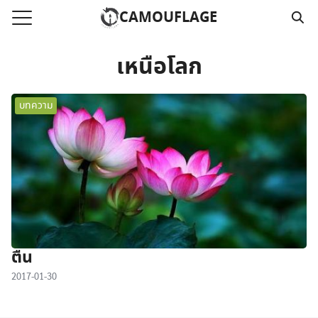
Skip
CAMOUFLAGE
to
Search
content
for:
เหนือโลก
แรก
บทความ
วามคลิปเสียงธรรม
์โหลด MP3
นังสือออนไลน์
าม
อ
ตื่น
2017-01-30