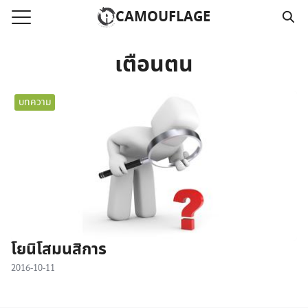
Skip
CAMOUFLAGE
to
Search
content
for:
เตือนตน
แรก
บทความ
วามคลิปเสียงธรรม
์โหลด MP3
นังสือออนไลน์
าม
อ
โยนิโสมนสิการ
2016-10-11