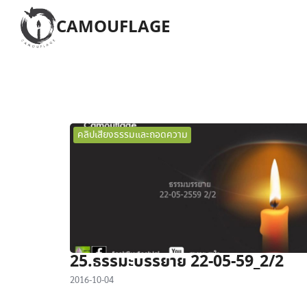
Skip
CAMOUFLAGE
to
content
S
fo
คลิปเสียงธรรมและถอดความ
25.ธรรมะบรรยาย 22-05-59_2/2
2016-10-04