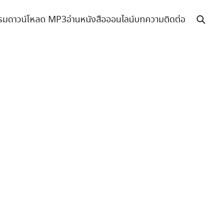
รม
ดาวน์โหลด MP3
อ่านหนังสือออนไลน์
บทความ
ติดต่อ