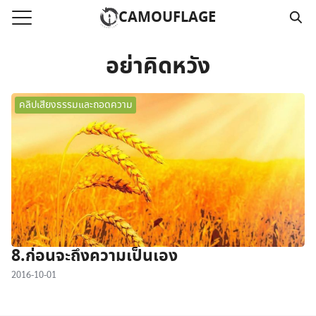
Skip
CAMOUFLAGE
to
Search
content
for:
อย่าคิดหวัง
แรก
คลิปเสียงธรรมและถอดความ
วามคลิปเสียงธรรม
์โหลด MP3
นังสือออนไลน์
าม
อ
8.ก่อนจะถึงความเป็นเอง
2016-10-01