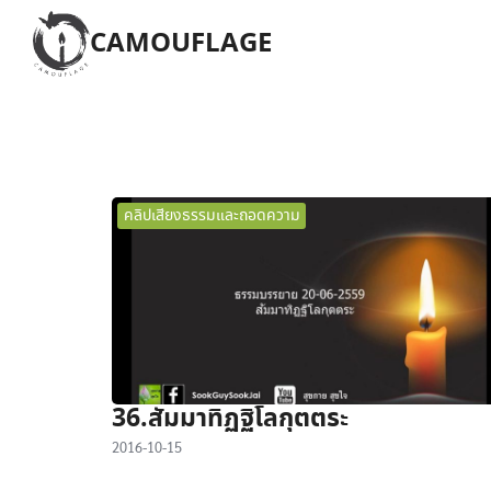
Skip
CAMOUFLAGE
to
content
S
fo
คลิปเสียงธรรมและถอดความ
36.สัมมาทิฏฐิโลกุตตระ
2016-10-15