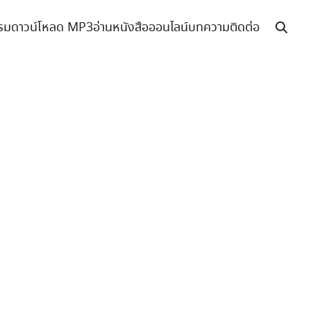
รม
ดาวน์โหลด MP3
อ่านหนังสือออนไลน์
บทความ
ติดต่อ