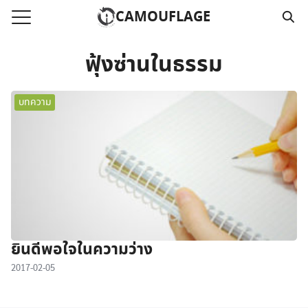
Skip
CAMOUFLAGE
to
Search
content
for:
ฟุ้งซ่านในธรรม
แรก
บทความ
วามคลิปเสียงธรรม
์โหลด MP3
นังสือออนไลน์
าม
อ
ยินดีพอใจในความว่าง
2017-02-05