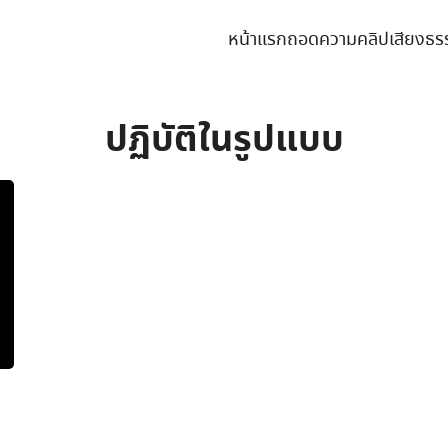
หน้าแรก
ถอดความคลิปเสียงธร
earch
r:
ปฏิบัติในรูปแบบ