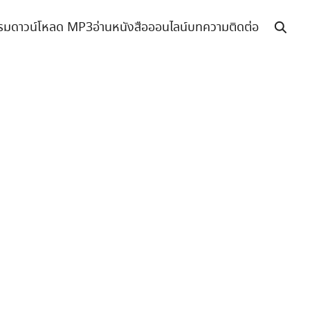
รม
ดาวน์โหลด MP3
อ่านหนังสือออนไลน์
บทความ
ติดต่อ