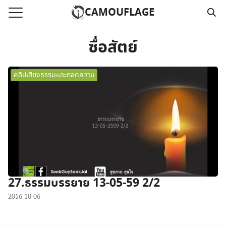
Skip
CAMOUFLAGE
to
Search
content
for:
ซื่อสัตย์
แรก
คลิปเสียงธรรมและถอดความ
วามคลิปเสียงธรรม
์โหลด MP3
นังสือออนไลน์
าม
อ
27.ธรรมบรรยาย 13-05-59 2/2
2016-10-06