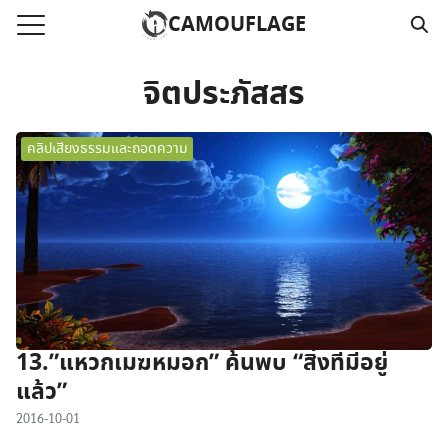
Skip
CAMOUFLAGE
to
Search
content
for:
จิตประภัสสร
แรก
คลิปเสียงธรรมและถอดความ
วามคลิปเสียงธรรม
์โหลด MP3
นังสือออนไลน์
าม
อ
13.”แหวกเมฆหมอก” ค้นพบ “สิ่งที่มีอยู่
แล้ว”
2016-10-01