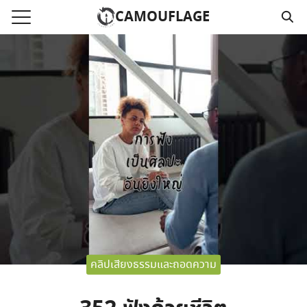
Skip
CAMOUFLAGE
to
Search
content
for:
แรก
วามคลิปเสียงธรรม
์โหลด MP3
นังสือออนไลน์
าม
อ
คลิปเสียงธรรมและถอดความ