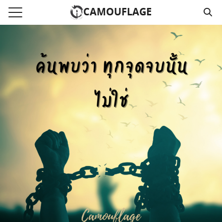
Skip
CAMOUFLAGE
to
Search
content
for:
แรก
วามคลิปเสียงธรรม
์โหลด MP3
นังสือออนไลน์
าม
อ