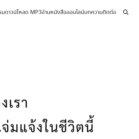
รม
ดาวน์โหลด MP3
อ่านหนังสือออนไลน์
บทความ
ติดต่อ