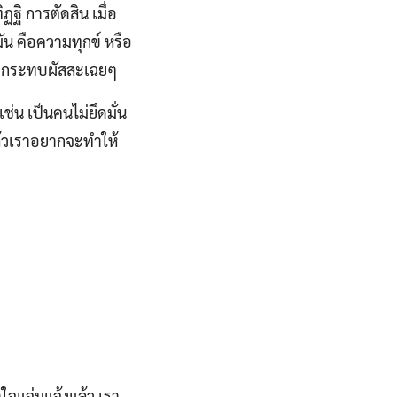
ฏฐิ การตัดสิน เมื่อ
มัน คือความทุกข์ หรือ
่การกระทบผัสสะเฉยๆ
่น เป็นคนไม่ยึดมั่น
ล้วเราอยากจะทำให้
้าใจแจ่มแจ้งแล้ว เรา