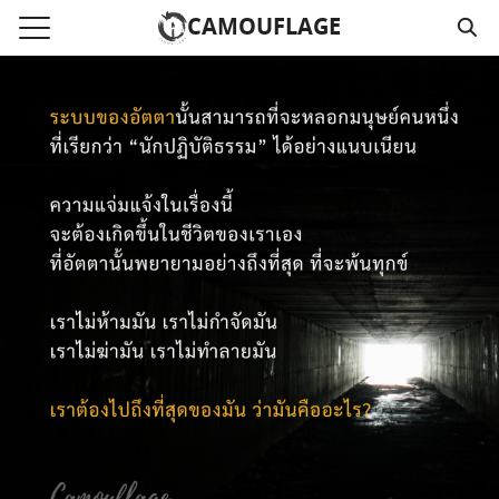
Skip
CAMOUFLAGE
to
Search
content
for:
แรก
วามคลิปเสียงธรรม
์โหลด MP3
นังสือออนไลน์
าม
อ