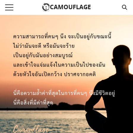
Skip
CAMOUFLAGE
to
Search
content
for:
แรก
วามคลิปเสียงธรรม
์โหลด MP3
นังสือออนไลน์
าม
อ