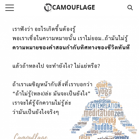
Skip
CAMOUFLAGE
to
Search
content
for:
แรก
วามคลิปเสียงธรรม
์โหลด MP3
นังสือออนไลน์
าม
อ