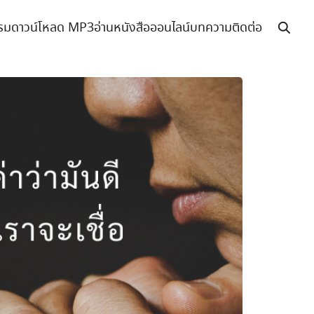
รม
ดาวน์โหลด MP3
อ่านหนังสือออนไลน์
บทความ
ติดต่อ