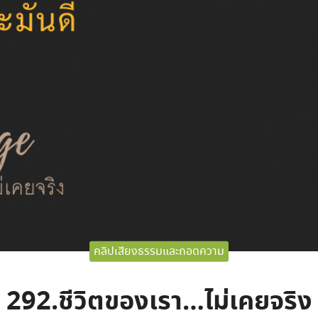
คลิปเสียงธรรมและถอดความ
292.ชีวิตของเรา…ไม่เคยจริง