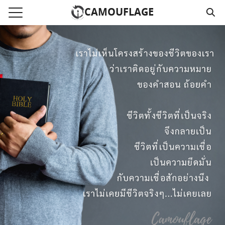
Skip
CAMOUFLAGE
to
Search
content
for:
แรก
วามคลิปเสียงธรรม
์โหลด MP3
นังสือออนไลน์
าม
อ