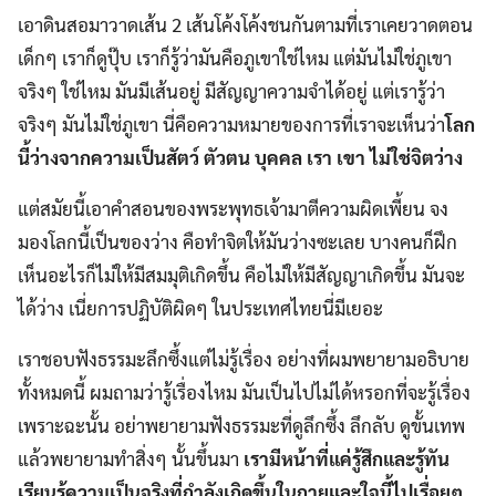
เอาดินสอมาวาดเส้น 2 เส้นโค้งโค้งชนกันตามที่เราเคยวาดตอน
เด็กๆ เราก็ดูปุ๊บ เราก็รู้ว่ามันคือภูเขาใช่ไหม แต่มันไม่ใช่ภูเขา
จริงๆ ใช่ไหม มันมีเส้นอยู่ มีสัญญาความจำได้อยู่ แต่เรารู้ว่า
จริงๆ มันไม่ใช่ภูเขา นี่คือความหมายของการที่เราจะเห็นว่า
โลก
นี้ว่างจากความเป็นสัตว์ ตัวตน บุคคล เรา เขา ไม่ใช่จิตว่าง
แต่สมัยนี้เอาคำสอนของพระพุทธเจ้ามาตีความผิดเพี้ยน จง
มองโลกนี้เป็นของว่าง คือทำจิตให้มันว่างซะเลย บางคนก็ฝึก
เห็นอะไรก็ไม่ให้มีสมมุติเกิดขึ้น คือไม่ให้มีสัญญาเกิดขึ้น มันจะ
ได้ว่าง เนี่ยการปฏิบัติผิดๆ ในประเทศไทยนี่มีเยอะ
เราชอบฟังธรรมะลึกซึ้งแต่ไม่รู้เรื่อง อย่างที่ผมพยายามอธิบาย
ทั้งหมดนี้ ผมถามว่ารู้เรื่องไหม มันเป็นไปไม่ได้หรอกที่จะรู้เรื่อง
เพราะฉะนั้น อย่าพยายามฟังธรรมะที่ดูลึกซึ้ง ลึกลับ ดูขั้นเทพ
แล้วพยายามทำสิ่งๆ นั้นขึ้นมา
เรามีหน้าที่แค่รู้สึกและรู้ทัน
เรียนรู้ความเป็นจริงที่กำลังเกิดขึ้นในกายและใจนี้ไปเรื่อยๆ