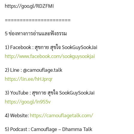
https://goo.gl/RDZFMI
======================
5 ช่องทางการอ่านและฟังธรรม
1) Facebook : สุขกาย สุขใจ SookGuySookJai
http://www.facebook.com/sookguysookjai
2) Line : @camouflage.talk
https://lin.ee/hHJprqr
3) YouTube : สุขกาย สุขใจ SookGuySookJai
https://goo.gl/in9S5v
4) Website:
https://camouflagetalk.com/
5) Podcast : Camouflage – Dhamma Talk