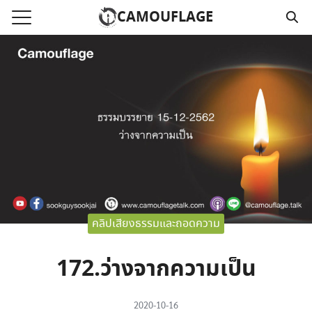
Skip
CAMOUFLAGE
to
Search
content
for:
แรก
วามคลิปเสียงธรรม
์โหลด MP3
นังสือออนไลน์
าม
คลิปเสียงธรรมและถอดความ
อ
172.ว่างจากความเป็น
2020-10-16