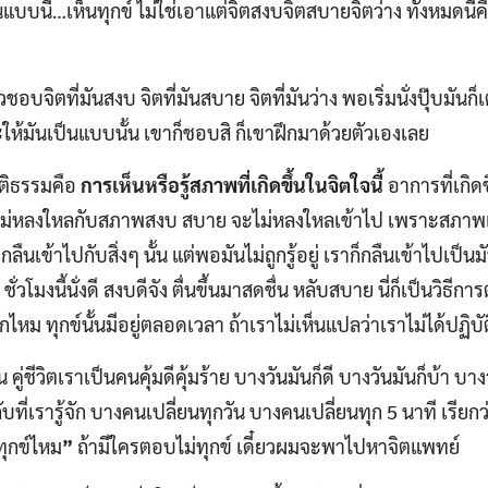
บบนี้…เห็นทุกข์ ไม่ใช่เอาแต่จิตสงบจิตสบายจิตว่าง ทั้งหมดนี้คือ
ชอบจิตที่มันสงบ จิตที่มันสบาย จิตที่มันว่าง พอเริ่มนั่งปุ๊บมัน
ะให้มันเป็นแบบนั้น เขาก็ชอบสิ ก็เขาฝึกมาด้วยตัวเองเลย
ัติธรรมคือ
การเห็นหรือรู้สภาพที่เกิดขึ้นในจิตใจนี้
อาการที่เกิดข
ม่หลงใหลกับสภาพสงบ สบาย จะไม่หลงใหลเข้าไป เพราะสภาพเหล่า
ไม่กลืนเข้าไปกับสิ่งๆ นั้น แต่พอมันไม่ถูกรู้อยู่ เราก็กลืนเข้าไปเป็
ชั่วโมงนี้นั่งดี สงบดีจัง ตื่นขึ้นมาสดชื่น หลับสบาย นี่ก็เป็นวิธ
นถูกไหม ทุกข์นั้นมีอยู่ตลอดเวลา ถ้าเราไม่เห็นแปลว่าเราไม่ได้ปฏิบั
คู่ชีวิตเราเป็นคนคุ้มดีคุ้มร้าย บางวันมันก็ดี บางวันมันก็บ้า บางว
ี่เรารู้จัก บางคนเปลี่ยนทุกวัน บางคนเปลี่ยนทุก 5 นาที เรียกว่
ทุกข์ไหม
”
ถ้ามีใครตอบไม่ทุกข์ เดี๋ยวผมจะพาไปหาจิตแพทย์