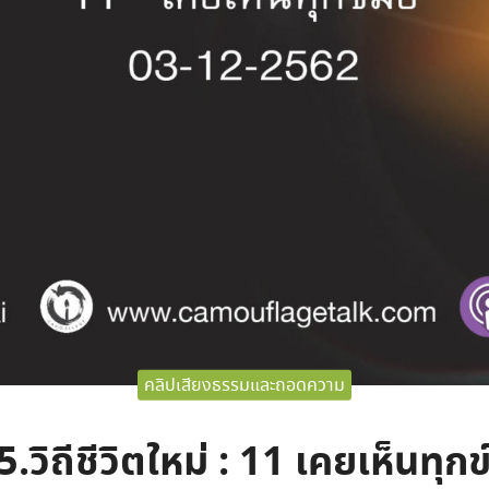
คลิปเสียงธรรมและถอดความ
.วิถีชีวิตใหม่ : 11 เคยเห็นทุกข์