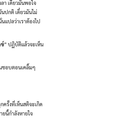
เวลา เดี๋ยวมันพอใจ
ันปกติ เดี๋ยวมันไม่
ข์ นั่นแปลว่าเราต้องไป
กข์
” ปฏิบัติแล้วจะเห็น
มันชอบตอนเคลิ้มๆ
กครั้งที่เห็นสติจะเกิด
งกายนี้กำลังหายใจ