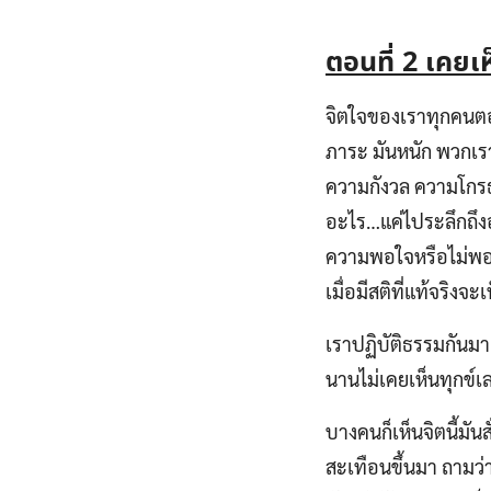
ตอนที่
2 เคยเห็
จิตใจของเราทุกคนตอนนี
ภาระ มันหนัก พวกเราอ
ความกังวล ความโกรธ 
อะไร…แค่ไประลึกถึงอะ
ความพอใจหรือไม่พอใ
เมื่อมีสติที่แท้จริงจะ
เราปฏิบัติธรรมกันมา
นานไม่เคยเห็นทุกข์เลย
บางคนก็เห็นจิตนี้มั
สะเทือนขึ้นมา ถามว่าเ