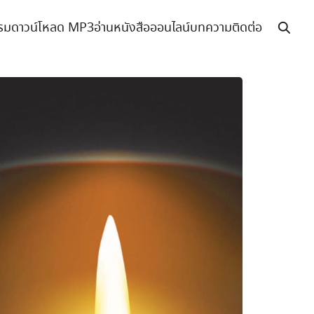
รม
ดาวน์โหลด MP3
อ่านหนังสือออนไลน์
บทความ
ติดต่อ