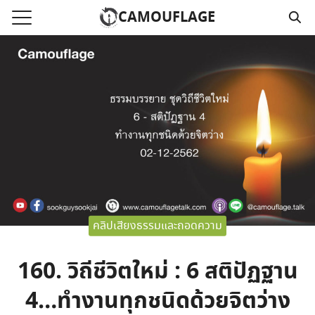
Skip
CAMOUFLAGE
to
Search
content
for:
แรก
วามคลิปเสียงธรรม
์โหลด MP3
นังสือออนไลน์
าม
คลิปเสียงธรรมและถอดความ
อ
160. วิถีชีวิตใหม่ : 6 สติปัฏฐาน
4…ทำงานทุกชนิดด้วยจิตว่าง