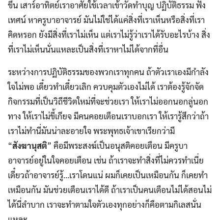
ขึ้น เสาร์อาทิตย์เราอาศัยใช้เวลาเข้าวัดทำบุญ ปฏิบัติธรรม ฟัง
เทศน์ หาครูบาอาจารย์ มันไม่ใช่ได้แค่สิ่งที่เราเห็นหรือสิ่งที่เรา
คิดหรอก ยังมีสิ่งที่เราไม่เห็น แต่เราไม่รู้ว่าเราได้รับอะไรบ้าง สิ่ง
ที่เราไม่เห็นนั่นแหละเป็นสิ่งที่เราหาไม่ได้จากที่อื่น
ระหว่างการปฏิบัติธรรมของพวกเราทุกคน ถ้าตัวเราเองมีกำลัง
ใจไม่พอ เดี๋ยวทำเดี๋ยวเลิก ควบคุมตัวเองไม่ได้ เราต้องรู้จักจัด
กิจกรรมที่เป็นวิถีชีวิตใหม่ที่จะช่วยเรา ให้เราไม่ออกนอกลู่นอก
ทาง ให้เราไม่ขี้เกียจ มีคนคอยเตือนเราบอกเรา ให้เรารู้สึกว่าถ้า
เราไม่ทำนี่มันน่าละอายใจ พระพุทธเจ้าเขาเรียกว่ามี
“
สังฆานุสติ
” คือมีพระสงฆ์เป็นอนุสติคอยเตือน มีครูบา
อาจารย์อยู่ในใจคอยเตือน เช่น ถ้าเราจะทำสิ่งที่ไม่ควรทำเนี่ย
เดี๋ยวถ้าอาจารย์รู้…เราโดนแน่ ผมก็เคยเป็นเหมือนกัน ก็เคยทำ
เหมือนกัน มันช่วยเตือนเราได้ดี ถ้าเราเป็นคนเตือนไม่ได้สอนไม่
ได้นี่ลำบาก เราจะทำตามใจตัวเองทุกอย่างก็คือตามกิเลสนั่น
แหละ