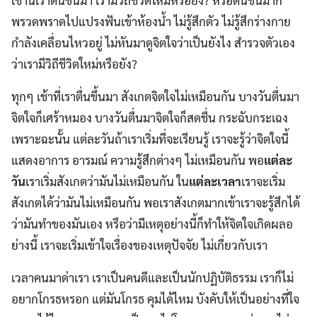
เช้านี้เราตื่นขึ้นมา เรามีวิถีชีวิตใหม่หรือยัง? หรือตื่นขึ้นมาก็
พรวดพราดไปแปรงฟันเข้าห้องน้ำ ไม่รู้สึกตัว ไม่รู้สึกร่างกาย
กำลังเคลื่อนไหวอยู่ ไม่หันมาดูจิตใจว่าเป็นยังไง สำรวจตัวเอง
ว่าเรามีวิถีชีวิตใหม่หรือยัง?
ทุกๆ เช้าที่เราตื่นขึ้นมา สังเกตจิตใจไม่เหมือนกัน บางวันตื่นมา
จิตใจก็เศร้าหมอง บางวันตื่นมาจิตใจก็สดชื่น กระฉับกระเฉง
เพราะฉะนั้น แต่ละวันถ้าเราเริ่มที่จะเรียนรู้ เราจะรู้ว่าจิตใจนี้
แสดงอาการ อารมณ์ ความรู้สึกต่างๆ ไม่เหมือนกัน พอ
แต่ละ
วัน
เราเริ่มสังเกตว่ามันไม่เหมือนกัน ใน
แต่ละเวลา
เราจะเริ่ม
สังเกตได้ว่ามันไม่เหมือนกัน พอเราสังเกตมากเข้าเราจะรู้สึกได้
ว่ามันทำของมันเอง หรือว่ามีเหตุอย่างนี้ก็ทำให้จิตใจเกิดผลอ
ย่างนี้ เราจะเริ่มเข้าใจเรื่องของเหตุปัจจัย ไม่เกี่ยวกับเรา
เวลาคนมาด่าเรา เราเป็นคนดีและเป็นนักปฏิบัติธรรม เราก็ไม่
อยากโกรธหรอก แต่มันโกรธ คุมได้ไหม บังคับให้เป็นอย่างที่ใจ