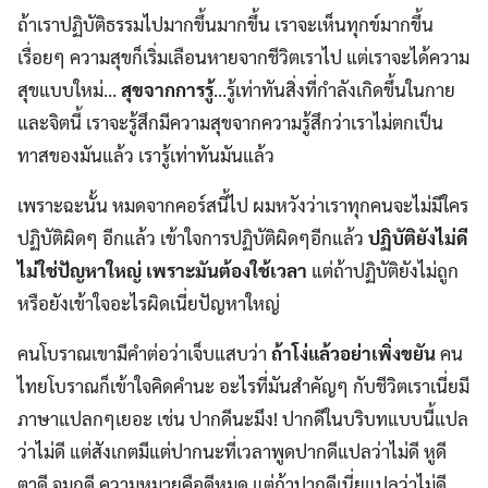
ถ้าเราปฏิบัติธรรมไปมากขึ้นมากขึ้น เราจะเห็นทุกข์มากขึ้น
เรื่อยๆ ความสุขก็เริ่มเลือนหายจากชีวิตเราไป แต่เราจะได้ความ
สุขแบบใหม่…
สุขจากการรู้
…รู้เท่าทันสิ่งที่กำลังเกิดขึ้นในกาย
และจิตนี้ เราจะรู้สึกมีความสุขจากความรู้สึกว่าเราไม่ตกเป็น
ทาสของมันแล้ว เรารู้เท่าทันมันแล้ว
เพราะฉะนั้น หมดจากคอร์สนี้ไป ผมหวังว่าเราทุกคนจะไม่มีใคร
ปฏิบัติผิดๆ อีกแล้ว เข้าใจการปฏิบัติผิดๆอีกแล้ว
ปฏิบัติยังไม่ดี
ไม่ใช่ปัญหาใหญ่ เพราะมันต้องใช้เวลา
แต่ถ้าปฏิบัติยังไม่ถูก
หรือยังเข้าใจอะไรผิดเนี่ยปัญหาใหญ่
คนโบราณเขามีคำต่อว่าเจ็บแสบว่า
ถ้าโง่แล้วอย่าเพิ่งขยัน
คน
ไทยโบราณก็เข้าใจคิดคำนะ อะไรที่มันสำคัญๆ กับชีวิตเราเนี่ยมี
ภาษาแปลกๆเยอะ เช่น ปากดีนะมึง! ปากดีในบริบทแบบนี้แปล
ว่าไม่ดี แต่สังเกตมีแต่ปากนะที่เวลาพูดปากดีแปลว่าไม่ดี หูดี
ตาดี จมูกดี ความหมายคือดีหมด แต่ถ้าปากดีเนี่ยแปลว่าไม่ดี