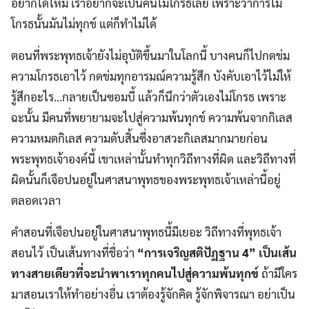
อยากได้ไหม เราอยากจะเป็นคนไม่โกรธเลย เพราะว่าการไม่
โกรธนั้นมันไม่ทุกข์ แต่ก็ทำไม่ได้
ตอนที่พระพุทธเจ้ายังไม่อุบัติขึ้นมาในโลกนี้ บางคนก็ไปกดข่ม
ความโกรธเอาไว้ กดข่มทุกอารมณ์ความรู้สึก บังคับเอาไว้ไม่ให้
รู้สึกอะไร…กลายเป็นซอมบี้ แล้วก็นึกว่าตัวเองไม่โกรธ เพราะ
ฉะนั้น มีคนที่พยายามจะไปสู่ความพ้นทุกข์ ความพ้นจากกิเลส
ความหมดกิเลส ความดับสิ้นซึ่งอาสวะกิเลสมากมายก่อน
พระพุทธเจ้าองค์นี้ เขาเหล่านั้นทำทุกวิถีทางที่ผิด และวิถีทางที่
ผิดนั้นก็เจือปนอยู่ในศาสนาพุทธของพระพุทธเจ้าเหล่านี้อยู่
ตลอดเวลา
คำสอนที่เจือปนอยู่ในศาสนาพุทธนี้มีเยอะ วิถีทางที่พุทธเจ้า
สอนไว้ เป็นเส้นทางที่ชื่อว่า
“การเจริญสติปัฏฐาน
4” เป็นเส้น
ทางสายเดียวที่จะนำพาเราทุกคนไปสู่ความพ้นทุกข์
ถ้ามีใคร
มาสอนเราให้ทำอย่างอื่น เราต้องรู้จักคิด รู้จักพิจารณา อย่าเป็น