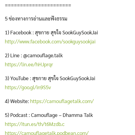
======================
5 ช่องทางการอ่านและฟังธรรม
1) Facebook : สุขกาย สุขใจ SookGuySookJai
http://www.facebook.com/sookguysookjai
2) Line : @camouflage.talk
https://lin.ee/hHJprqr
3) YouTube : สุขกาย สุขใจ SookGuySookJai
https://goo.gl/in9S5v
4) Website:
https://camouflagetalk.com/
5) Podcast : Camouflage – Dhamma Talk
https://itun.es/th/t6Mzdb.c
https://camouflagetalk.podbean.com/