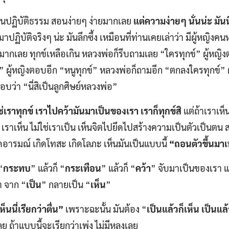
นปฏิบัติธรรม สอนง่ายๆ ง่ายมากเลย
แต่ความง่ายๆ นั่นน่ะ มันน
าปฏิบัติจริงๆ น่ะ มันลึกซึ้ง เหมือนที่ท่านเคยเล่าว่า มีผู้หญิง
์มากเลย ทุกข์เหลือเกิน หลวงพ่อก็รีบถามเลย “ใครทุกข์” ผู้หญิ
” ผู้หญิงตอบอีก “หนูทุกข์” หลวงพ่อก็ถามอีก “ตกลงใครทุกข์” ผ
บว่า “นี่สิเป็นลูกศิษย์หลวงพ่อ”
ใช่เราทุกข์ เราไปคว้ามันมาเป็นของเรา เราก็ทุกข์สิ
แต่ถ้าเราเห็
 เราเห็น ไม่ใช่เราเป็น เห็นจิตไปยึดไปสร้างความเป็นตัวเป็นตน ส
ดอารมณ์ เกิดโทสะ เกิดโลภะ เห็นมันเป็นแบบนี้
“ถอนตัวขึ้นมาเ
“
กระทบ
” แล้วก็ “
กระเทือน
” แล้วก็ “
คว้า
” จับมาเป็นของเรา แล
 จาก “
เป็น
” กลายเป็น “
เห็น
”
ห็นนี่เรียกว่าตื่น”
เพราะฉะนั้น มันต้อง “
เป็นแล้วก็เห็น
เป็นแล้
ย ถ้าแบบนี้จะเรียกว่าเพ่ง ไม่มีหลงเลย