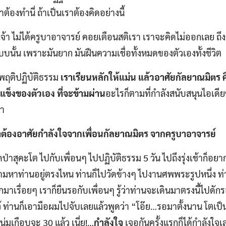
ราต้องทำนี่ ถ้าเป็นเราต้องคิดอย่างนี้
จ้า ไม่ได้ครูบาอาจารย์ คอยเตือนสติเรา เราจะคิดไม่ออกเลย ถึง
ั้น เพราะมันยาก มันฝืนความเชื่อทั้งหมดของตัวเองทั้งชีวิต
พฤติปฏิบัติธรรม
เราเรียนหลักให้แม่น แล้วอาศัยกัลยาณมิตร ค
แข็งของตัวเอง ที่จะข้ามผ่าน
อะไรก็ตามที่กำลังสนับสนุนไอเด
รา
าต้องอาศัยกำลังใจจากเพื่อนกัลยาณมิตร จากครูบาอาจารย์
ป่าสุคะโต ไปกับเพื่อนๆ ไปปฏิบัติธรรม 5 วัน ไปถึงรุ่งเช้าก็
ามหาท่านอยู่ตรงไหน ท่านก็ไปวัดข้างๆ ไปงานศพพระรูปหนึ่ง ท่
 ทักมาเรื่อยๆ เราก็ยืนรอกับเพื่อนๆ รู้ว่าท่านจะเดินมาตรงนี้ไปดั
้ ท่านก็เอามือผมไปจับเลยแล้วพูดว่า “โอ๊ย…รอมาตั้งนาน โตเป็น
่มเกือบจะ 30 แล้ว เนี่ย!…
กำลังใจ
เจอกันครั้งแรกก็ได้กำลังใจเ