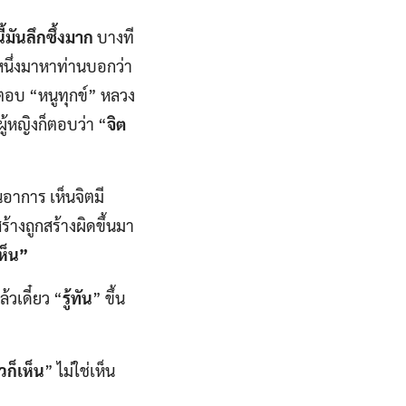
ี้มันลึกซึ้งมาก
บางที
คนหนึ่งมาหาท่านบอกว่า
งตอบ “หนูทุกข์” หลวง
ู้หญิงก็ตอบว่า “
จิต
นอาการ เห็นจิตมี
ร้างถูกสร้างผิดขึ้นมา
ห็น”
้วเดี๋ยว “
รู้ทัน
” ขึ้น
วก็เห็น
” ไม่ใช่เห็น