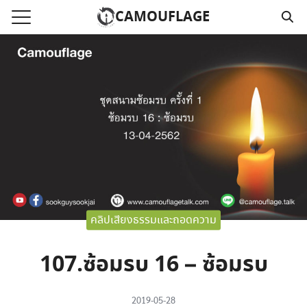
Skip
CAMOUFLAGE
to
Search
content
for:
แรก
วามคลิปเสียงธรรม
์โหลด MP3
นังสือออนไลน์
าม
คลิปเสียงธรรมและถอดความ
อ
107.ซ้อมรบ 16 – ซ้อมรบ
2019-05-28