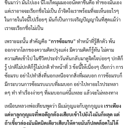
ขึ้นมาว่า มันไปเอง นี่ไงเกิดมุมมองอนัตตาขึ้นคือ ทำของมันเอง
แต่เราอาจจะเรียกชื่อไม่เป็น ถ้าจิตใจเราพร้อมที่จะเห็นอะไรๆ
ในกายในใจนี้ไปเรื่อยๆ มันก็เป็นการเจริญปัญญาในที่สุดแม้ว่า
เราจะเรียกชื่อไม่เป็น
เพราะฉะนั้น สำคัญคือ “
การซ้อมรบ
” ทำหน้าที่รู้สึกตัว พ้น
ออกจากโลกของความคิดปรุงแต่ง มีความคิดก็รู้ทัน ไม่ตาม
ความคิดเข้าไป ในชีวิตประจำวันหันกลับมาดูจิตใจบ่อยๆ ปกติก็
รู้ ปกติไม่ปกติก็รู้ไม่ปกติ ทำหน้าที่ 3 ข้อนี้ให้เนื่องๆ เรียกว่า การ
ซ้อมรบ อย่าไปทำสิ่งที่นอกเหนือจากสิ่งที่ผมบอก การซ้อมรบก็
มีกระบวนการซ้อมรบแบบที่ผมบอก อย่าไปหาอะไรประหลา
ดๆ ทำ ทำเรื่องง่ายๆ ที่ผมบอกแค่นี้แหละ แล้วจะไม่หลงทาง
เหมือนหลวงพ่อเทียนพูดว่า มีแม่กุญแจกับลูกกุญแจ
เราเพียง
แค่หาลูกกุญแจที่พอดีถูกต้องเสียบเข้าไปยังไงมันก็หลุด
แต่
ถ้าเขี้ยวล่องมันผิดนิดเดียวเสียบให้ตายมันก็ปลดล็อคไม่ได้