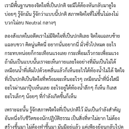
เรามีพื้นฐานของจิตใจที่เป็นปกติ จะมีได้ต้องหันกลับมาดูใจ
บ่อยๆ รู้จักมัน รู้จักว่าแบบนี้ปกติ สภาพจิตใจที่ไม่ขึ้นไม่ลงไม่
บวกไม่ลบ Neutral กลางๆ
ลองสังเกตในอดีตเราไม่มีจิตใจที่เป็นปกติเลย จิตใจแฉลบซ้าย
แฉลบขวา คิดนู่นคิดนี่ อยากนั่นอยากนี่ มั่วซั่วไปหมด อะไร
กระทบหน่อยก็กระเทือนแรงเลย กระเพื่อมเร็วกระเพื่อมแรง
ถ้ามันเป็นแบบนั้นเราจะเห็นกายและใจอย่างที่มันเป็นไม่ได้
เหมือนน้ำที่เต็มไปด้วยคลื่นแล้วก็เห็นอะไรใต้ท้องน้ำไม่ได้ จิตใจ
ที่เป็นปกติเป็นจิตใจที่พร้อมจะเห็นอะไรๆ เหมือนน้ำที่นิ่งใสมี
อะไรผ่านมาปุ๊บเห็นเลย อะไรอยู่ใต้ท้องน้ำลึกๆ ก็เห็น กิเลส
อะไรเล็กๆ น้อยๆ ที่กำลังเกิดขึ้นก็เห็น
เพราะฉะนั้น รู้จักสภาพจิตใจที่เป็นปกติไว้ มันเป็นกำลังสำคัญ
อันหนึ่งกับชีวิตของนักปฏิบัติธรรม เป็นสิ่งที่หาไม่ยาก ไม่ต้อง
สร้างขึ้นมา ไม่ต้องทำขึ้นมา มันมีอยู่แล้ว แค่เพียงย้อนกลับไปดู