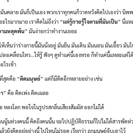
ามันคลาย มันก็เป็นเอง พวกเราทุกคนก็วาดหวังคิดไปเองว่า นิพพานเ
อะไรมากมาย เราคิดไม่ถึงว่า “
แค่รู้กายรู้ใจตามที่มันเป็น
” นี่แ
วามหลุดพ้น
” มันง่ายกว่าทำงานเยอะ
ู้ให้เห็นว่าร่างกายนี้มันนั่งอยู่ มันยืน มันเดิน มันนอน มันเอี้ยว มันไ
ลงเคลื่อนไหว…ให้รู้ ฟังๆ ดูทำแค่นี้เองหรอ ก็ทำแค่นี้แหละแต่ได
อะไรเข้า
ี่สุดคือ “
ติดมนุษย์
” แต่ก็มีติดอีกหลายอย่าง เช่น
วา
” คือ ติดเพ่ง ติดเผลอ
ือ หลงโลก พอใจในรูปรสกลิ่นเสียงสัมผัส ออกไม่ได้
คนนู้นห่วงคนนี้ คิดถึงคนนั้น จะไปปฏิบัติธรรมก็ไปไม่ได้สารพัด
ล้วยังติดอยู่อย่างนี้ ไปไหนไม่รอด เรียกว่า ถูกมนุษย์จับเอาไว้