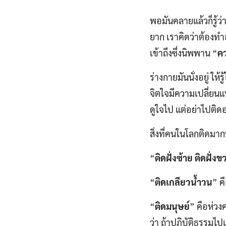
พอมันคลายแล้วก็รู้ว่
ยาก เราคิดว่าต้องทำ
เข้าถึงซึ่งนิพพาน “
ค
ร่างกายมันนั่งอยู่ ให้ร
จิตใจมีความเปลี่ยนแป
ดูใจไป แต่อย่าไปติด
สิ่งที่คนในโลกติดมากท
“
ติดฝั่งซ้าย ติดฝั่งข
“
ติดเกลียวน้ำวน
” ค
“
ติดมนุษย์
” คือห่วง
ว่า ถ้าปฏิบัติธรรมไปแ