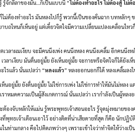
ู้ รู้จักลีลาของมัน…ก็เป็นแบบนี้ “
ไม่ต้องทำอะไร ไม่ต้องสู้ ไม่ต้
ก็ไม่ต้องทำอะไร มันหลงไปก็รู้ พวกนี้เป็นของคั่นฉาก บทหลักๆ 
ริยาบถไหนก็เห็นอยู่ แต่เดี๋ยวจิตใจมีความเปลี่ยนแปลงเคลื่อนไหวก็รู้
งเกตเวลาผมเงียบ จะมีคนนึงเพ่ง คนนึงหลง คนนึงเคลิ้ม อีกคนนึง
 เวลาเงียบ มันตื่นอยู่มั้ย ยังเห็นอยู่มั้ย จะกายหรือจิตใจก็ได้ยังเห็น
งอะไรแล้ว นั่นแปลว่า “
หลงแล้ว
” หลงออกนอกก็ได้ หลงเคลิ้มลงไป
ห็นอยู่มั้ย ยังตื่นอยู่มั้ย ไม่ใช่การเพ่ง ไม่ใช่การทำให้มันไม่หลง แต
้าเราหมดความเป็นผู้สังเกตการณ์ นั่นแปลว่า เรากำลังเป็นผู้หลงอย
ต้องจับหลักให้แม่น รู้พระพุทธเจ้าสอนอะไร รู้จุดมุ่งหมายข
ิ่งที่พุทธเจ้าเตือนเอาไว้ อย่างติดที่น่าเสียดายที่สุด ก็คือ นักปฏ
มในท่ามกลาง คือไปติดภพว่างๆ เพราะเข้าใจว่าทำจิตให้ว่างเป็นเ