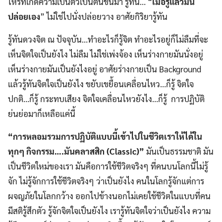
ไหร่ที่เกิดความเป็นตัวเป็นตนขึ้นมา รู้ทัน… “
เมื่อรู้แล้วมัน
ปล่อยเอง
” ไม่ใช่ไปนั่งปล่อยวาง อาศัยกิริยารู้ทัน
รู้ทันดวงจิต ณ ปัจจุบัน…ทำอะไรก็รู้จิต ทำอะไรอยู่ก็ไม่ลืมที่จะ
เห็นจิตใจเป็นยังไง ไม่ลืม ไม่ใช่เพ่งจ้อง เห็นร่างกายมันนั่งอยู่
เห็นร่างกายมันเป็นยังไงอยู่ อาศัยร่างกายเป็น Background
แล้วรู้ทันจิตใจเป็นยังไง ขยับเขยื้อนเคลื่อนไหว…ก็รู้ จิตใจ
ปกติ…ก็รู้ กระทบเสียง จิตใจเคลื่อนไหวยังไง…ก็รู้ การปฏิบัติ
ย่นย่อมาก็เหลือแค่นี้
“
ก
ารหลอมรวมการปฏิบัติแบบนี้เข้าไปในชีวิตเราให้ได้ใน
ทุกๆ กิจกรรม
….มันคลาสสิก (Classic)
”
มันเป็นธรรมชาติ มัน
เป็นชีวิตใหม่ของเรา มันคือการใช้ชีวิตจริงๆ ที่คนบนโลกนี้ไม่รู้
จัก ไม่รู้จักการใช้ชีวิตจริงๆ ว่าเป็นยังไง คนในโลกรู้จักแต่การ
ผจญภัยในโลกกว้าง ออกไปข้างนอกไม่เคยใช้ชีวิตในแบบที่คน
มีสติรู้สึกตัว รู้จักจิตใจเป็นยังไง เรารู้ทันจิตใจว่าเป็นยังไง ความ