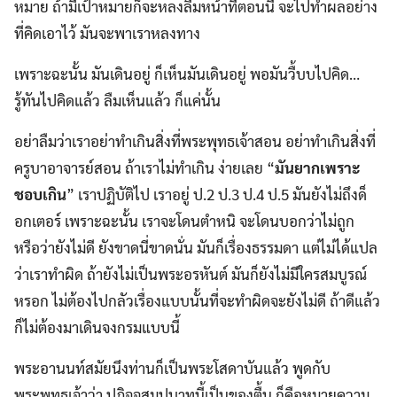
หมาย ถ้ามีเป้าหมายก็จะหลงลืมหน้าที่ตอนนี้ จะไปทำผลอย่าง
ที่คิดเอาไว้ มันจะพาเราหลงทาง
เพราะฉะนั้น มันเดินอยู่ ก็เห็นมันเดินอยู่ พอมันวื้บบไปคิด…
รู้ทันไปคิดแล้ว ลืมเห็นแล้ว ก็แค่นั้น
อย่าลืมว่าเราอย่าทำเกินสิ่งที่พระพุทธเจ้าสอน อย่าทำเกินสิ่งที่
ครูบาอาจารย์สอน ถ้าเราไม่ทำเกิน ง่ายเลย “
มันยากเพราะ
ชอบเกิน
” เราปฏิบัติไป เราอยู่ ป.2 ป.3 ป.4 ป.5 มันยังไม่ถึงด็
อกเตอร์ เพราะฉะนั้น เราจะโดนตำหนิ จะโดนบอกว่าไม่ถูก
หรือว่ายังไม่ดี ยังขาดนี่ขาดนั่น มันก็เรื่องธรรมดา แต่ไม่ได้แปล
ว่าเราทำผิด ถ้ายังไม่เป็นพระอรหันต์ มันก็ยังไม่มีใครสมบูรณ์
หรอก ไม่ต้องไปกลัวเรื่องแบบนั้นที่จะทำผิดจะยังไม่ดี ถ้าดีแล้ว
ก็ไม่ต้องมาเดินจงกรมแบบนี้
พระอานนท์สมัยนึงท่านก็เป็นพระโสดาบันแล้ว พูดกับ
พระพุทธเจ้าว่า ปฏิจจสมุปบาทนี้เป็นของตื้น ก็คือหมายความ