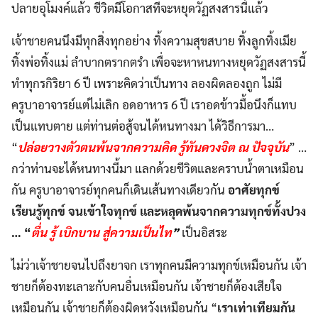
ปลายอุโมงค์แล้ว ชีวิตมีโอกาสที่จะหยุดวัฏสงสารนี้แล้ว
เจ้าชายคนนึงมีทุกสิ่งทุกอย่าง ทิ้งความสุขสบาย ทิ้งลูกทิ้งเมีย
ทิ้งพ่อทิ้งแม่ ลำบากตรากตรำ เพื่อจะหาหนทางหยุดวัฏสงสารนี้
ทำทุกรกิริยา 6 ปี เพราะคิดว่าเป็นทาง ลองผิดลองถูก ไม่มี
ครูบาอาจารย์แต่ไม่เลิก อดอาหาร 6 ปี เราอดข้าวมื้อนึงก็แทบ
เป็นแทบตาย แต่ท่านต่อสู้จนได้หนทางมา ได้วิธีการมา…
“
ปล่อยวางตัวตนพ้นจากความคิด รู้ทันดวงจิต ณ ปัจจุบัน
” …
กว่าท่านจะได้หนทางนี้มา แลกด้วยชีวิตและคราบน้ำตาเหมือน
กัน ครูบาอาจารย์ทุกคนก็เดินเส้นทางเดียวกัน
อาศัยทุกข์
เรียนรู้ทุกข์ จนเข้าใจทุกข์ และหลุดพ้นจากความทุกข์ทั้งปวง
…
“
ตื่น รู้ เบิกบาน สู่ความเป็นไท
”
เป็นอิสระ
ไม่ว่าเจ้าชายจนไปถึงยาจก เราทุกคนมีความทุกข์เหมือนกัน เจ้า
ชายก็ต้องทะเลาะกับคนอื่นเหมือนกัน เจ้าชายก็ต้องเสียใจ
เหมือนกัน เจ้าชายก็ต้องผิดหวังเหมือนกัน “
เราเท่าเทียมกัน