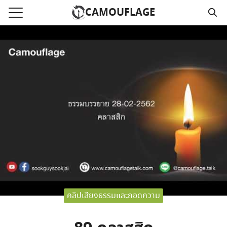
Skip
CAMOUFLAGE
to
Search
content
for:
แรก
วามคลิปเสียงธรรม
์โหลด MP3
นังสือออนไลน์
าม
อ
คลิปเสียงธรรมและถอดความ