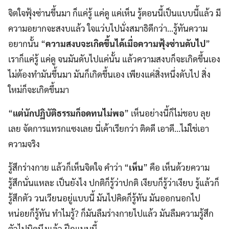
จิตใจฟุ้งซ่านขึ้นมา ก็แค่รู้ แค่ดู แค่เห็น รู้ตอนนี้เป็นแบบนี้แล้ว มี
ความอยากจะสงบแล้ว ใจแว่บไปนั่งสมาธิดีกว่า…รู้ทันความ
อยากนั้น “
ความสงบจะเกิดขึ้นได้เมื่อความฟุ้งซ่านดับไป
”
เราก็แค่รู้ แค่ดู จนมันดับไปแค่นั้น แล้วความสงบก็จะเกิดขึ้นเอง
ไม่ต้องทำมันขึ้นมา มันก็เกิดขึ้นเอง เพียงแค่สิ่งหนึ่งดับไป สิ่ง
ใหม่ก็จะเกิดขึ้นมา
“
แต่นักปฏิบัติธรรมก็อดทนไม่พอ
” เห็นอย่างนี้ก็ไม่ชอบ ลุย
เลย จัดการแทรกแซงเลย นี่เค้าเรียกว่า ติดดี เอาดี…ไม่ใช่เอา
ความจริง
รู้สึกร่างกาย แล้วก็เห็นจิตใจ คำว่า “
เห็น
” คือ เห็นด้วยความ
รู้สึกนั่นแหละ เป็นยังไง ปกติก็รู้ว่าปกติ เงียบก็รู้ว่าเงียบ รู้แล้วก็
รู้สึกตัว วนเวียนอยู่แบบนี้ มันไปคิดก็รู้ทัน มันออกนอกไป
หน่อยก็รู้ทัน ทำไมรู้? ก็มันลืมร่างกายไปแล้ว มันลืมความรู้สึก
ตัวไปนิดนึงแล้ว ฝึกแบบนี้