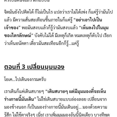
จิตมันยังไปคิดได้ ก็ไม่เป็นไร แปลว่าเราไม่ได้เพ่ง ก็แค่รู้ว่ามันไป
แล้ว มีความสั่นสะเทือนขึ้นภายในก็แค่รู้ “
อย่าเอาไปเป็น
เจ้าของ
” พอมันสงบแล้วก็รู้ว่ามันสงบแล้ว “
เห็นลงไปในมุม
ของไตรลักษณ์
” บังคับไม่ได้ มีเหตุก็เกิด หมดเหตุก็ดับไป เรียก
ว่าเห็นอนัตตา เดี๋ยวมันสะเทือนอีกก็รู้…แค่รู้
ตอนที่
3
เปลี่ยนมุมมอง
โอเค…ไปเดินจงกรมครับ
เราเดินก็แค่เดินสบายๆ “
เดินสบายๆ แต่มีมุมมองที่จะเห็น
ร่างกายนี้มันเดิน
” ไม่ใช่เดินสบายแบบล่องลอย เปลี่ยนจาก
มองข้างนอก ก็เป็นมองร่างกายนี้มันเดินอยู่… มองด้วยความ
รู้สึก ไม่ใช้ตาจริงๆ เนี่ย! เราเพิ่มมุมมองอันนี้นิดเดียว บางทีพูด