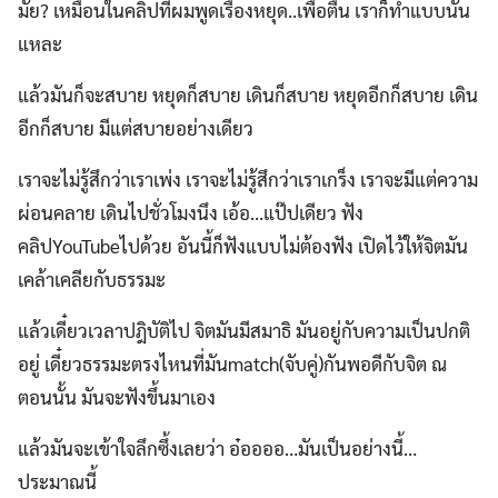
มั๊ย? เหมือนในคลิปที่ผมพูดเรื่องหยุด..เพื่อตื่น เราก็ทำแบบนั้น
แหละ
แล้วมันก็จะสบาย หยุดก็สบาย เดินก็สบาย หยุดอีกก็สบาย เดิน
อีกก็สบาย มีแต่สบายอย่างเดียว
เราจะไม่รู้สึกว่าเราเพ่ง เราจะไม่รู้สึกว่าเราเกร็ง เราจะมีแต่ความ
ผ่อนคลาย เดินไปชั่วโมงนึง เอ้อ…แป๊ปเดียว ฟัง
คลิปYouTubeไปด้วย อันนี้ก็ฟังแบบไม่ต้องฟัง เปิดไว้ให้จิตมัน
เคล้าเคลียกับธรรมะ
แล้วเดี๋ยวเวลาปฎิบัติไป จิตมันมีสมาธิ มันอยู่กับความเป็นปกติ
อยู่ เดี๋ยวธรรมะตรงไหนที่มันmatch(จับคู่)กันพอดีกับจิต ณ
ตอนนั้น มันจะฟังขึ้นมาเอง
แล้วมันจะเข้าใจลึกซึ้งเลยว่า อ๋ออออ…มันเป็นอย่างนี้…
ประมาณนี้