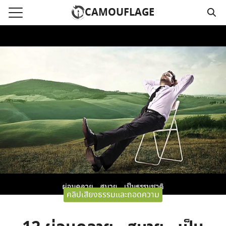
Skip
CAMOUFLAGE
to
Search
content
for:
แรก
วามคลิปเสียงธรรม
์โหลด MP3
นังสือออนไลน์
าม
อ
คลิปเสียงธรรมและถอดความ