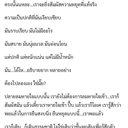
ตรงนั้นแหละ…เราจะยิ่งสัมผัสความหยุดที่แท้จริง
ความเป็นปกติที่มันเงียบเชียบ
มันราบเรียบ มันไม่มีอะไร
มันสบาย มันนุ่มนวล มันอ่อนโยน
แต่ปกติ แต่หนักแน่น แต่ไม่มีน้ำหนัก
มัน…โอ้โห…อธิบายยาก หลายอย่าง
ต้องไปลองเอง ใช่มั๊ย?
ปลายลมหายใจแบบนั้น เรายังไม่ต้องการลมหายใจเข้า…เราก็
สัมผัสมัน แล้วเดี๋ยวเราหายใจเข้า ปึ้บ แล้วเราก็โอเค เรารู้สึกว่า
พอแล้วในการยืนสงบนิ่ง ยืนหยุดแบบนี้…เราพอแล้ว
เราก็เดิน…ก็เดินธรรมชาติ ไม่ใช่เดินว่าชั้นจะเดินเพื่อรู้สึกตัว…