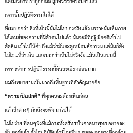
แต่ในเวลาที่เราถูกกิเลส ถูกอวิชชาครอบงำแล้ว
เวลานั้นปฎิบัติธรรมไม่ได้
ที่ผมบอกว่า สิ่งที่เห็นนี้มันไม่ใช่ของจริงแล้ว เพราะมันเห็นภาย
ใต้เลนส์ของความที่มีตัวตนไปแล้ว มันจะมีทิฏฐิ มีอคติเข้าไป
ตัดสิน เข้าไปให้ค่า ถึงแม้ว่ามันจะดูเหมือนสัจธรรม แต่มันก็ยัง
ไม่ใช่…ที่ว่าเห็น…เลยบอกว่าเห็นไม่จริงงัย…มันเป็นแบบนี้
เพราะว่าการปฎิบัติธรรมนี้มันละเอียดอ่อนมาก
ผมถึงพยายามเน้นมากถึงพื้นฐานที่สำคัญมากคือ
“ความเป็นปกติ”
ที่ทุกคนจะต้องเห็นก่อน
แล้วสิ่งต่างๆ มันถึงจะพัฒนาไปได้
ไม่ใช่ง่าย ที่คนๆนึงที่แม้กระทั่งศรัทธาในศาสนาพุทธ อยากจะ
พ้นทุกข์แล้ว ตั้งใจปฎิบัติแล้วนี้ จะมีบุญพอจะเจอทางที่ถูกด้วย