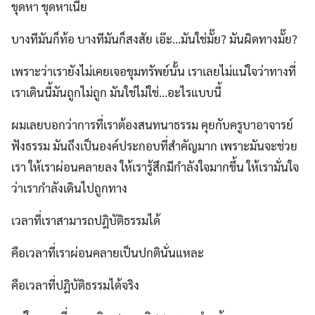
ขุดหา ขุดหาเนี่ย
บางทีมันก็ท้อ บางทีมันก็สงสัย เอ๊ะ…มันใช่มั๊ย? มันผิดทางมั๊ย?
เพราะว่าเรายังไม่เคยเจอขุมทรัพย์นั้น เราเลยไม่แน่ใจว่าทางที่
เราเดินนี้มันถูกไม่ถูก มันใช่ไม่ใช่…อะไรแบบนี้
ผมเลยบอกว่าการที่เราต้องสนทนาธรรม คุยกับครูบาอาจารย์
ฟังธรรม มันถึงเป็นองค์ประกอบที่สำคัญมาก เพราะมันจะช่วย
เรา ให้เราผ่อนคลายลง ให้เรารู้สึกมีกำลังใจมากขึ้น ให้เรามั่นใจ
ว่าเรากำลังเดินไปถูกทาง
เวลาที่เราสามารถปฎิบัติธรรมได้
คือเวลาที่เราผ่อนคลายเป็นปกตินั่นแหละ
คือเวลาที่ปฎิบัติธรรมได้จริง