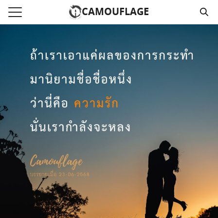
Skip
CAMOUFLAGE
to
Search
content
for:
แรก
วามคลิปเสียงธรรม
์โหลด MP3
นังสือออนไลน์
าม
อ