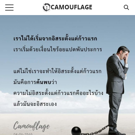
Skip
CAMOUFLAGE
to
Search
content
for:
แรก
วามคลิปเสียงธรรม
์โหลด MP3
นังสือออนไลน์
าม
อ