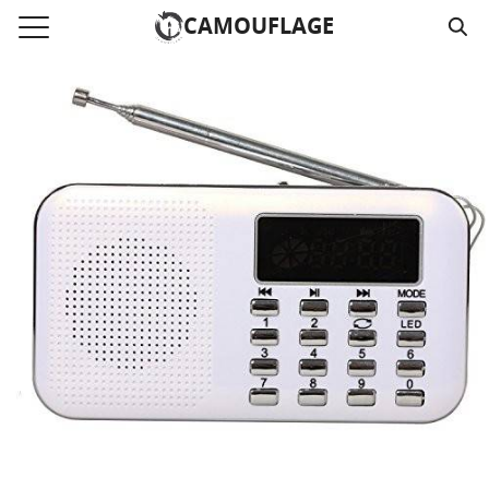
Skip
CAMOUFLAGE
to
Search
content
for:
แรก
วามคลิปเสียงธรรม
์โหลด MP3
นังสือออนไลน์
าม
อ