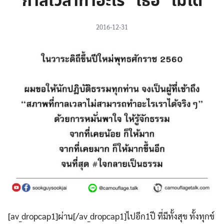
กาลเวลาทำอะไร “เธอ” ไม่ได้
2016-12-31
[av_dropcap1]ผ่าน[/av_dropcap1]ไปอีก1ปี ที่มีทั้งสุข ทั้งทุกข์