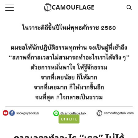
Skip
CAMOUFLAGE
to
Search
content
for:
แรก
วามคลิปเสียงธรรม
์โหลด MP3
นังสือออนไลน์
าม
อ
บทความ